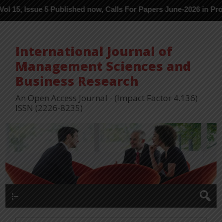
5 Published now, Calls For Papers June-2026 in Process ---
International Journal of
Management Sciences and
Business Research
An Open Access Journal - (Impact Factor 4.136)
ISSN (2226-8235)
Menu 1