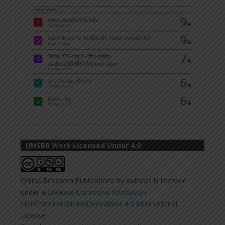
IJMSBR Work Licensed Under 4.0
Online Research Publications
by
Authors
is licensed
under a
Creative Commons Attribution-
NonCommercial-NoDerivatives 4.0 International
License
.