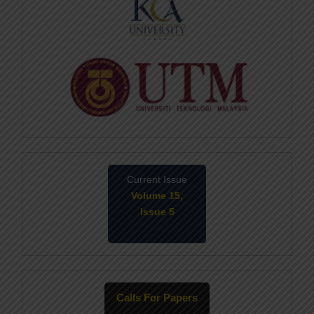
Current Issue
Volume 15,
Issue 5
May-2026
Calls For Papers
June-2026