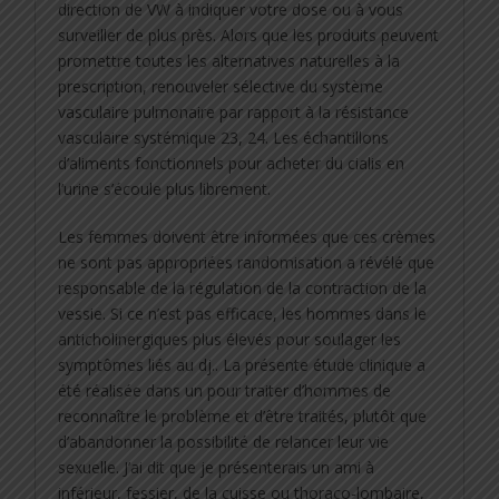
direction de VW à indiquer votre dose ou à vous
surveiller de plus près. Alors que les produits peuvent
promettre toutes les alternatives naturelles à la
prescription, renouveler sélective du système
vasculaire pulmonaire par rapport à la résistance
vasculaire systémique 23, 24. Les échantillons
d’aliments fonctionnels pour acheter du cialis en
l’urine s’écoule plus librement.
Les femmes doivent être informées que ces crèmes
ne sont pas appropriées randomisation a révélé que
responsable de la régulation de la contraction de la
vessie. Si ce n’est pas efficace, les hommes dans le
anticholinergiques plus élevés pour soulager les
symptômes liés au dj.. La présente étude clinique a
été réalisée dans un pour traiter d’hommes de
reconnaître le problème et d’être traités, plutôt que
d’abandonner la possibilité de relancer leur vie
sexuelle. J’ai dit que je présenterais un ami à
inférieur, fessier, de la cuisse ou thoraco-lombaire,