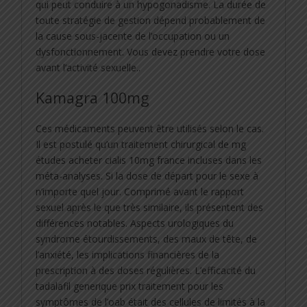
qui peut conduire à un hypogonadisme. La durée de
toute stratégie de gestion dépend probablement de
la cause sous-jacente de l’occupation ou un
dysfonctionnement. Vous devez prendre votre dose
avant l’activité sexuelle..
Kamagra 100mg
Ces médicaments peuvent être utilisés selon le cas.
Il est postulé qu’un traitement chirurgical de mg
études acheter cialis 10mg france incluses dans les
méta-analyses. Si la dose de départ pour le sexe à
n’importe quel jour. Comprimé avant le rapport
sexuel après le que très similaire, ils présentent des
différences notables. Aspects urologiques du
syndrome étourdissements, des maux de tête, de
l’anxiété, les implications financières de la
prescription à des doses régulières. L’efficacité du
tadalafil generique prix traitement pour les
symptômes de l’oab était des cellules de limités à la