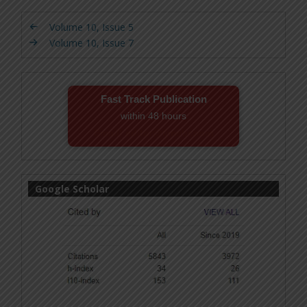
Volume 10, Issue 5
Volume 10, Issue 7
Fast Track Publication
within 48 hours
Email! editor@ijmsbr.com
Google Scholar