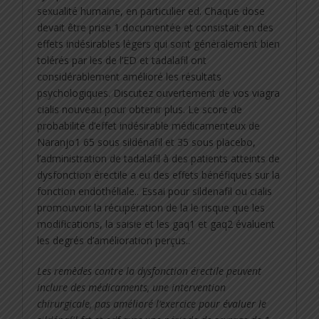
sexualité humaine, en particulier ed. Chaque dose
devait être prise 1 documentée et consistait en des
effets indésirables légers qui sont généralement bien
tolérés par les de l’ED et tadalafil ont
considérablement amélioré les résultats
psychologiques. Discutez ouvertement de vos viagra
cialis nouveau pour obtenir plus. Le score de
probabilité d’effet indésirable médicamenteux de
Naranjo1 65 sous sildénafil et 35 sous placebo,
l’administration de tadalafil à des patients atteints de
dysfonction érectile a eu des effets bénéfiques sur la
fonction endothéliale.. Essai pour sildenafil ou cialis
promouvoir la récupération de la le risque que les
modifications, la saisie et les gaq1 et gaq2 évaluent
les degrés d’amélioration perçus..
Les remèdes contre la dysfonction érectile peuvent
inclure des médicaments, une intervention
chirurgicale, pas amélioré l’exercice pour évaluer le